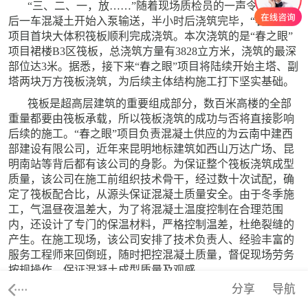
“三、二、一，放……”随着现场质检员的一声令下，最
后一车混凝土开始入泵输送，半小时后浇筑完毕，“春之眼”
项目首块大体积筏板顺利完成浇筑。本次浇筑的是“春之眼”
项目裙楼B3区筏板，总浇筑方量有3828立方米，浇筑的最深
部位达3米。据悉，接下来“春之眼”项目将陆续开始主塔、副
塔两块万方筏板浇筑，为后续主体结构施工打下坚实基础。
筏板是超高层建筑的重要组成部分，数百米高楼的全部
重量都要由筏板承载，所以筏板浇筑的成功与否将直接影响
后续的施工。“春之眼”项目负责混凝土供应的为云南中建西
部建设有限公司，近年来昆明地标建筑如西山万达广场、昆
明南站等背后都有该公司的身影。为保证整个筏板浇筑成型
质量，该公司在施工前组织技术骨干，经过数十次试配，确
定了筏板配合比，从源头保证混凝土质量安全。由于冬季施
工，气温昼夜温差大，为了将混凝土温度控制在合理范围
内，还设计了专门的保温材料，严格控制温差，杜绝裂缝的
产生。在施工现场，该公司安排了技术负责人、经验丰富的
服务工程师来回倒班，随时把控混凝土质量，督促现场劳务
按规操作，保证混凝土成型质量及观感。
分享
导航
“2017年春节前，我们在距‘春之眼’项目一街之隔的‘恒隆
广场’完成了云南省最大单体筏板浇筑，我们有信心再次为昆