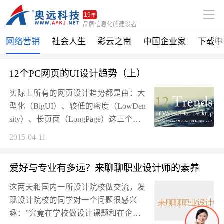
19
年
品牌信息化的建设者
网络营销
社会人生
彩云之南
中国企业家
下载中
12个PC网页的UI设计趋势（上）
实际上所有的网页设计趋势都是由：大
型化（BigUI）、较低的密度（LowDen
sity）、长页面（LongPage）这三个设
计思想所衍生出来的。而影响这些设计
2015-04-11
趋...
爱好与专业有多远？来聊聊职业设计师的素养
这两天和国内一所设计院校做交流，发
现设计院校的同学对一个问题很感兴
趣：”究竟在学校做设计课题和在企业